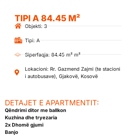
TIPI A 84.45 M²
Objekti: 3
Tipi: A
Siperfaqja: 84.45 m² m²
Lokacioni: Rr. Gazmend Zajmi (te stacioni
i autobusave), Gjakovë, Kosovë
DETAJET E APARTMENTIT:
Qëndrimi ditor me ballkon
Kuzhina dhe tryezaria
2x Dhomë gjumi
Banjo