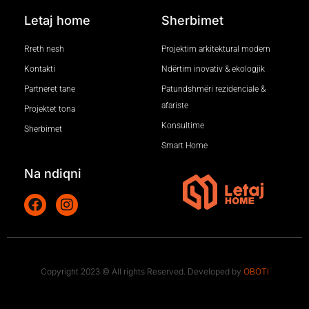
Letaj home
Sherbimet
Rreth nesh
Projektim arkitektural modern
Kontakti
Ndërtim inovativ & ekologjik
Partneret tane
Patundshmëri rezidenciale &
afariste
Projektet tona
Konsultime
Sherbimet
Smart Home
Na ndiqni
Copyright 2023 © All rights Reserved. Developed by
OBOTI