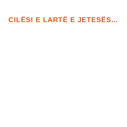
OBJEKTET
CILËSI E LARTË E JETESËS…