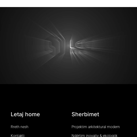
Letaj home
Sherbimet
Rreth nesh
Projektim arkitektural modern
Kontakti
Ndërtim inovativ & ekologjik