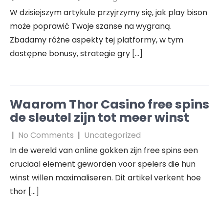
W dzisiejszym artykule przyjrzymy się, jak play bison
może poprawić Twoje szanse na wygraną.
Zbadamy różne aspekty tej platformy, w tym
dostępne bonusy, strategie gry […]
Waarom Thor Casino free spins
de sleutel zijn tot meer winst
|
No Comments
|
Uncategorized
In de wereld van online gokken zijn free spins een
cruciaal element geworden voor spelers die hun
winst willen maximaliseren. Dit artikel verkent hoe
thor […]