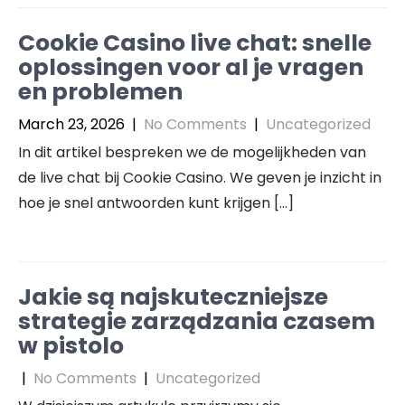
Cookie Casino live chat: snelle
oplossingen voor al je vragen
en problemen
March 23, 2026
|
No Comments
|
Uncategorized
In dit artikel bespreken we de mogelijkheden van
de live chat bij Cookie Casino. We geven je inzicht in
hoe je snel antwoorden kunt krijgen […]
Jakie są najskuteczniejsze
strategie zarządzania czasem
w pistolo
|
No Comments
|
Uncategorized