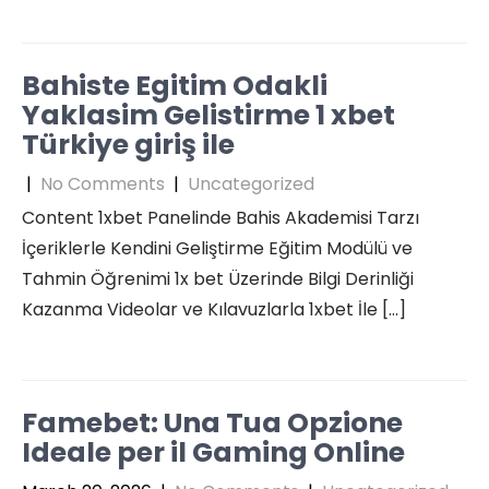
Bahiste Egitim Odakli
Yaklasim Gelistirme 1 xbet
Türkiye giriş ile
|
No Comments
|
Uncategorized
Content 1xbet Panelinde Bahis Akademisi Tarzı
İçeriklerle Kendini Geliştirme Eğitim Modülü ve
Tahmin Öğrenimi 1x bet Üzerinde Bilgi Derinliği
Kazanma Videolar ve Kılavuzlarla 1xbet İle […]
Famebet: Una Tua Opzione
Ideale per il Gaming Online