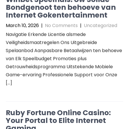
Bondgenoot ten behoeve van
Internet Gokentertainment
March 10, 2026
|
No Comments
|
Uncategorized
Navigatie Erkende Licentie alsmede
Veiligheidsmaatregelen Ons Uitgebreide
Spelaanbod Aanpasbare Betaalwijzen ten behoeve
van Elk Speelbudget Promoties plus
Getrouwheidsprogramma Uitstekende Mobiele
Game-ervaring Professionele Support voor Onze
[…]
Ruby Fortune Online Casino:
Your Portal to Elite Internet
Gaming