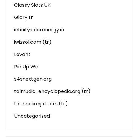
Classy Slots UK
Glory tr
infinitysolarenergy.in
iwizsol.com (tr)
Levant
Pin Up Win
s4snextgen.org
talmudic-encyclopedia.org (tr)
technosanjal.com (tr)
Uncategorized