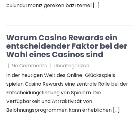
bulundurmanız gereken bazı temel […]
Warum Casino Rewards ein
entscheidender Faktor bei der
Wahl eines Casinos sind
|
No Comments
|
Uncategorized
In der heutigen Welt des Online-Glücksspiels
spielen Casino Rewards eine zentrale Rolle bei der
Entscheidungsfindung von Spielern. Die
Verfügbarkeit und Attraktivität von
Belohnungsprogrammen kann erheblichen […]