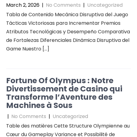
March 2, 2026
|
No Comments
|
Uncategorized
Tabla de Contenido Mecánica Disruptiva del Juego
Tácticas Victoriosas para Incrementar Premios
Atributos Tecnológicas y Desempeño Comparativa
de Fortalezas Diferenciales Dinámica Disruptiva del
Game Nuestro […]
Fortune Of Olympus : Notre
Divertissement de Casino qui
Transforme l’Aventure des
Machines à Sous
|
No Comments
|
Uncategorized
Table des matières Cette Structure Olympienne au
Cœur du Gameplay Variance et Possibilité de