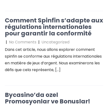
Comment Spinfin s’adapte aux
régulations internationales
pour garantir la conformité
|
No Comments
|
Uncategorized
Dans cet article, nous allons explorer comment
spinfin se conforme aux régulations internationales
en matière de jeux d’argent. Nous examinerons les
défis que cela représente, […]
Bycasino’da ozel
Promosyonlar ve Bonuslar!