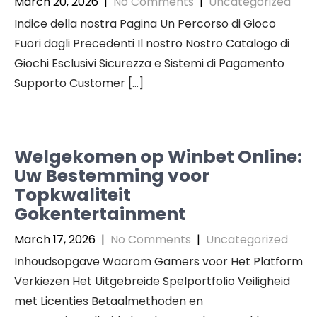
March 20, 2026
|
No Comments
|
Uncategorized
Indice della nostra Pagina Un Percorso di Gioco
Fuori dagli Precedenti Il nostro Nostro Catalogo di
Giochi Esclusivi Sicurezza e Sistemi di Pagamento
Supporto Customer […]
Welgekomen op Winbet Online:
Uw Bestemming voor
Topkwaliteit
Gokentertainment
March 17, 2026
|
No Comments
|
Uncategorized
Inhoudsopgave Waarom Gamers voor Het Platform
Verkiezen Het Uitgebreide Spelportfolio Veiligheid
met Licenties Betaalmethoden en