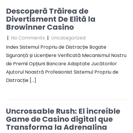
Descoperă Trăirea de
Divertisment De Elită la
Browinner Casino
|
No Comments
|
Uncategorized
Index Sistemul Propriu de Distracție Bogate
Siguranță și Licențiere Verificată Mecanismul Nostru
de Premii Opțiuni Bancare Adaptate Jucătorilor
Ajutorul Noastră Profesionist Sistemul Propriu de
Distracție […]
Uncrossable Rush: El increíble
Game de Casino digital que
Transforma la Adrenalina