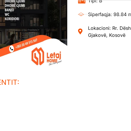
Tipi: B
Siperfaqja: 98.84 
Lokacioni: Rr. Dëshm
Gjakovë, Kosovë
NTIT: