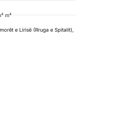
m² m²
orët e Lirisë (Rruga e Spitalit),