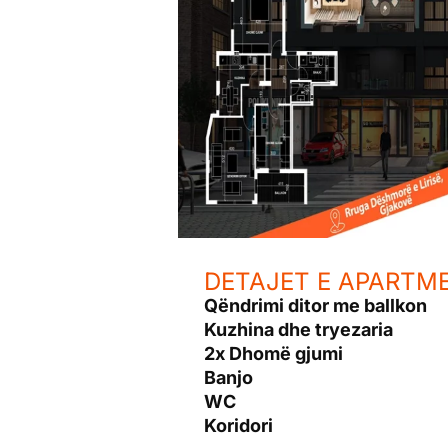
DETAJET E APARTME
Qëndrimi ditor me ballkon
Kuzhina dhe tryezaria
2x Dhomë gjumi
Banjo
WC
Koridori