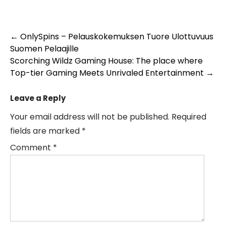
←
OnlySpins – Pelauskokemuksen Tuore Ulottuvuus
Suomen Pelaajille
Scorching Wildz Gaming House: The place where
Top-tier Gaming Meets Unrivaled Entertainment
→
Leave a Reply
Your email address will not be published.
Required
fields are marked
*
Comment
*