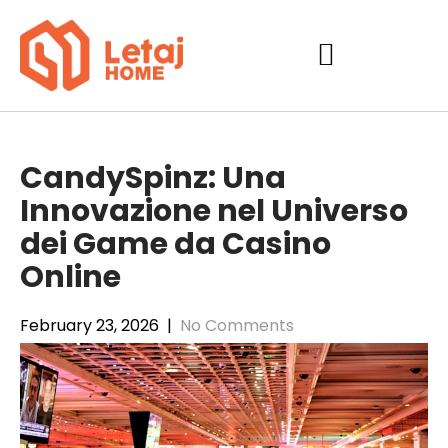
CandySpinz: Una
Innovazione nel Universo
dei Game da Casino
Online
February 23, 2026
|
No Comments