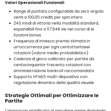
Valori Operazionali Funzionali
Range di puntata configurabile da zero virgola
venti a 100,00 crediti per spin intero
243 modi di vittoria nella modalità standard,
espandibili fino a 117.649 vie nel corso di le
funzioni bonus
Frequenza di innesco premio stimata in
un’occorrenza per ogni centottantasei
rotazioni (valore medio probabilistico)
Cadenza di gioco calibrato per partite da
centocinquanta-trecento rotazioni con
amministrazione bankroll raccomandata
Supporto HTML5 multi-dispositivo con
regolazione dinamico della qualità visuale
Strategie Ottimali per Ottimizzare le
Partite
L’approccio pianificato al peculiare game domanda