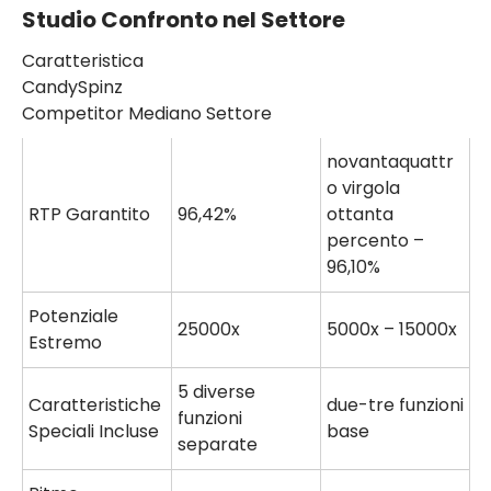
Studio Confronto nel Settore
Caratteristica
CandySpinz
Competitor Mediano Settore
novantaquattr
o virgola
RTP Garantito
96,42%
ottanta
percento –
96,10%
Potenziale
25000x
5000x – 15000x
Estremo
5 diverse
Caratteristiche
due-tre funzioni
funzioni
Speciali Incluse
base
separate