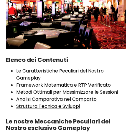
Elenco dei Contenuti
Le Caratteristiche Peculiari del Nostro
Gameplay
Framework Matematica e RTP Verificato
Metodi Ottimali per Massimizzare le Sessioni
Analisi Comparativa nel Comparto
Struttura Tecnica e Sviluppi
Le nostre Meccaniche Peculiari del
Nostro esclusivo Gameplay