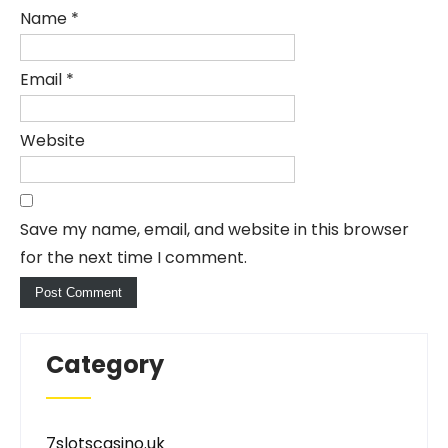
Name
*
Email
*
Website
Save my name, email, and website in this browser
for the next time I comment.
Category
7slotscasino.uk