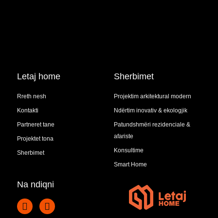
Letaj home
Sherbimet
Rreth nesh
Projektim arkitektural modern
Kontakti
Ndërtim inovativ & ekologjik
Partneret tane
Patundshmëri rezidenciale &
afariste
Projektet tona
Konsultime
Sherbimet
Smart Home
Na ndiqni