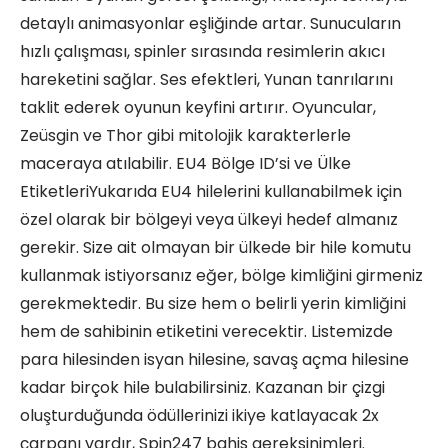
detaylı animasyonlar eşliğinde artar. Sunucuların
hızlı çalışması, spinler sırasında resimlerin akıcı
hareketini sağlar. Ses efektleri, Yunan tanrılarını
taklit ederek oyunun keyfini artırır. Oyuncular,
Zeüsgin ve Thor gibi mitolojik karakterlerle
maceraya atılabilir. EU4 Bölge ID’si ve Ülke
EtiketleriYukarıda EU4 hilelerini kullanabilmek için
özel olarak bir bölgeyi veya ülkeyi hedef almanız
gerekir. Size ait olmayan bir ülkede bir hile komutu
kullanmak istiyorsanız eğer, bölge kimliğini girmeniz
gerekmektedir. Bu size hem o belirli yerin kimliğini
hem de sahibinin etiketini verecektir. Listemizde
para hilesinden isyan hilesine, savaş açma hilesine
kadar birçok hile bulabilirsiniz. Kazanan bir çizgi
oluşturduğunda ödüllerinizi ikiye katlayacak 2x
çarpanı vardır, Spin247 bahis gereksinimleri.