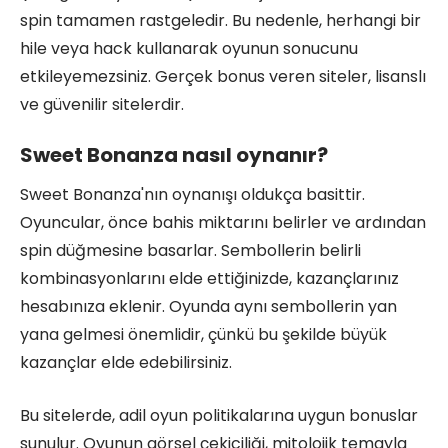
spin tamamen rastgeledir. Bu nedenle, herhangi bir
hile veya hack kullanarak oyunun sonucunu
etkileyemezsiniz. Gerçek bonus veren siteler, lisanslı
ve güvenilir sitelerdir.
Sweet Bonanza nasıl oynanır?
Sweet Bonanza'nın oynanışı oldukça basittir.
Oyuncular, önce bahis miktarını belirler ve ardından
spin düğmesine basarlar. Sembollerin belirli
kombinasyonlarını elde ettiğinizde, kazançlarınız
hesabınıza eklenir. Oyunda aynı sembollerin yan
yana gelmesi önemlidir, çünkü bu şekilde büyük
kazançlar elde edebilirsiniz.
Bu sitelerde, adil oyun politikalarına uygun bonuslar
sunulur. Oyunun görsel çekiciliği, mitolojik temayla