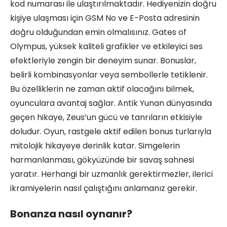
kod numarası ile ulaştırılmaktadır. Hediyenizin doğru
kişiye ulaşması için GSM No ve E-Posta adresinin
doğru olduğundan emin olmalısınız. Gates of
Olympus, yüksek kaliteli grafikler ve etkileyici ses
efektleriyle zengin bir deneyim sunar. Bonuslar,
belirli kombinasyonlar veya sembollerle tetiklenir.
Bu özelliklerin ne zaman aktif olacağını bilmek,
oyunculara avantaj sağlar. Antik Yunan dünyasında
geçen hikaye, Zeus’un gücü ve tanrıların etkisiyle
doludur. Oyun, rastgele aktif edilen bonus turlarıyla
mitolojik hikayeye derinlik katar. Simgelerin
harmanlanması, gökyüzünde bir savaş sahnesi
yaratır. Herhangi bir uzmanlık gerektirmezler, ilerici
ikramiyelerin nasıl çalıştığını anlamanız gerekir.
Bonanza nasıl oynanır?