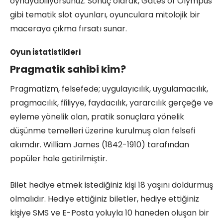
oynayabiliyorsunuz. Sonuç olarak, Gates of Olympus
gibi tematik slot oyunları, oyunculara mitolojik bir
maceraya çıkma fırsatı sunar.
Oyun İstatistikleri
Pragmatik sahibi kim?
Pragmatizm, felsefede; uygulayıcılık, uygulamacılık,
pragmacılık, fiîliyye, faydacılık, yararcılık gerçeğe ve
eyleme yönelik olan, pratik sonuçlara yönelik
düşünme temelleri üzerine kurulmuş olan felsefi
akımdır. William James (1842-1910) tarafından
popüler hale getirilmiştir.
Bilet hediye etmek istediğiniz kişi 18 yaşını doldurmuş
olmalıdır. Hediye ettiğiniz biletler, hediye ettiğiniz
kişiye SMS ve E-Posta yoluyla 10 haneden oluşan bir