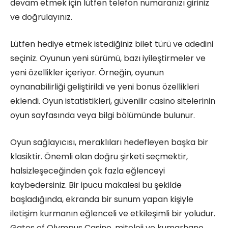
devam etmek için lütfen telefon numaranızı giriniz
ve doğrulayınız.
Lütfen hediye etmek istediğiniz bilet türü ve adedini
seçiniz. Oyunun yeni sürümü, bazı iyileştirmeler ve
yeni özellikler içeriyor. Örneğin, oyunun
oynanabilirliği geliştirildi ve yeni bonus özellikleri
eklendi. Oyun istatistikleri, güvenilir casino sitelerinin
oyun sayfasında veya bilgi bölümünde bulunur.
Oyun sağlayıcısı, meraklıları hedefleyen başka bir
klasiktir. Önemli olan doğru şirketi seçmektir,
halsizleşeceğinden çok fazla eğlenceyi
kaybedersiniz. Bir ipucu makalesi bu şekilde
başladığında, ekranda bir sunum yapan kişiyle
iletişim kurmanın eğlenceli ve etkileşimli bir yoludur.
Gates of Olympus Casino, mitoloji ve kumarhane