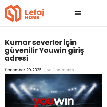
Kumar severler için
güvenilir Youwin giriş
adresi
December 20, 2025
|
No Comments