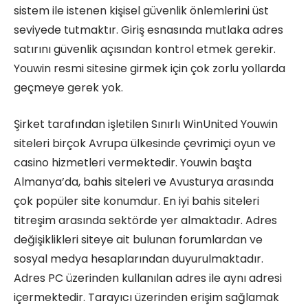
sistem ile istenen kişisel güvenlik önlemlerini üst
seviyede tutmaktır. Giriş esnasında mutlaka adres
satırını güvenlik açısından kontrol etmek gerekir.
Youwin resmi sitesine girmek için çok zorlu yollarda
geçmeye gerek yok.
Şirket tarafından işletilen Sınırlı WinUnited Youwin
siteleri birçok Avrupa ülkesinde çevrimiçi oyun ve
casino hizmetleri vermektedir. Youwin başta
Almanya’da, bahis siteleri ve Avusturya arasında
çok popüler site konumdur. En iyi bahis siteleri
titreşim arasında sektörde yer almaktadır. Adres
değişiklikleri siteye ait bulunan forumlardan ve
sosyal medya hesaplarından duyurulmaktadır.
Adres PC üzerinden kullanılan adres ile aynı adresi
içermektedir. Tarayıcı üzerinden erişim sağlamak