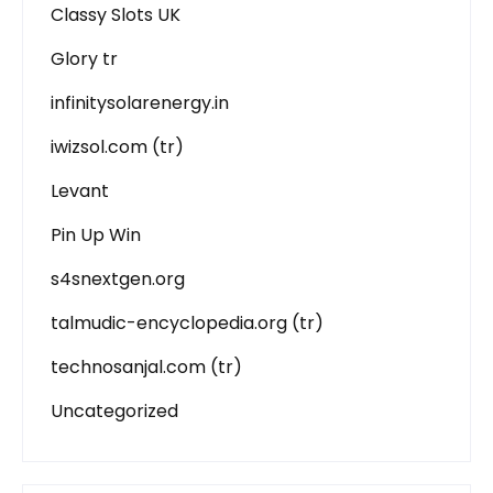
Classy Slots UK
Glory tr
infinitysolarenergy.in
iwizsol.com (tr)
Levant
Pin Up Win
s4snextgen.org
talmudic-encyclopedia.org (tr)
technosanjal.com (tr)
Uncategorized