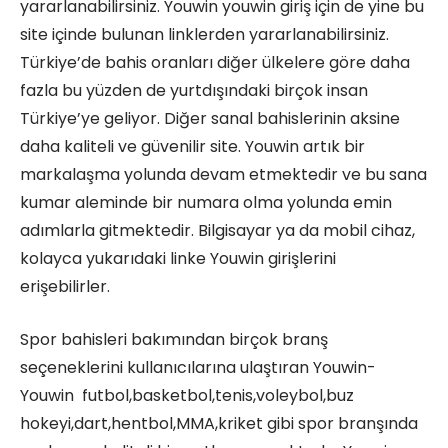
yararlanabilirsiniz. Youwin youwin giriş için de yine bu
site içinde bulunan linklerden yararlanabilirsiniz.
Türkiye’de bahis oranları diğer ülkelere göre daha
fazla bu yüzden de yurtdışındaki birçok insan
Türkiye’ye geliyor. Diğer sanal bahislerinin aksine
daha kaliteli ve güvenilir site. Youwin artık bir
markalaşma yolunda devam etmektedir ve bu sana
kumar aleminde bir numara olma yolunda emin
adımlarla gitmektedir. Bilgisayar ya da mobil cihaz,
kolayca yukarıdaki linke Youwin girişlerini
erişebilirler.
Spor bahisleri bakımından birçok branş
seçeneklerini kullanıcılarına ulaştıran Youwin-
Youwin futbol,basketbol,tenis,voleybol,buz
hokeyi,dart,hentbol,MMA,kriket gibi spor branşında