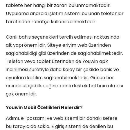
tablete her hangi bir zararı bulunmamaktadır.
Uygulama android işletim sistemi bulunan telefonlar
tarafından rahatça kullanılabilmektedir.
Canlı bahis seçenekleri tercih edilmesi noktasında
alt yapı önemlidir. Siteye eriyim web üzerinden
sağlanabildiği gibi üzerinden de sağlanabilmektedir.
Telefon veya tablet üzerinden de Youwin apk
indirilmesi suretiyle daha kolay bir şekilde bahis ve
oyunlara katılım sağlanabilmektedir. Günün her
anında ulaşabileceğiniz canlı destek hattının olması
çok önemlidir.
Youwin Mobil Özellikleri Nelerdir?
Adımı, e-postamı ve web sitemi bir dahaki sefere
bu tarayıcıda sakla. E giriş sistemi de denilen bu