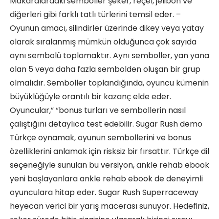
Makaralardaki semboller şeker, reçel, jelibon ve
diğerleri gibi farklı tatlı türlerini temsil eder. –
Oyunun amacı, silindirler üzerinde dikey veya yatay
olarak sıralanmış mümkün olduğunca çok sayıda
aynı sembolü toplamaktır. Aynı semboller, yan yana
olan 5 veya daha fazla sembolden oluşan bir grup
olmalıdır. Semboller toplandığında, oyuncu kümenin
büyüklüğüyle orantılı bir kazanç elde eder.
Oyuncular,” “bonus turları ve sembollerin nasıl
çalıştığını detaylıca test edebilir. Sugar Rush demo
Türkçe oynamak, oyunun sembollerini ve bonus
özelliklerini anlamak için risksiz bir fırsattır. Türkçe dil
seçeneğiyle sunulan bu versiyon, ankle rehab ebook
yeni başlayanlara ankle rehab ebook de deneyimli
oyunculara hitap eder. Sugar Rush Superraceway
heyecan verici bir yarış macerası sunuyor. Hedefiniz,