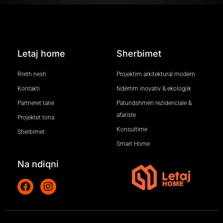
Letaj home
Sherbimet
Rreth nesh
Projektim arkitektural modern
Kontakti
Ndërtim inovativ & ekologjik
Partneret tane
Patundshmëri rezidenciale &
afariste
Projektet tona
Konsultime
Sherbimet
Smart Home
Na ndiqni