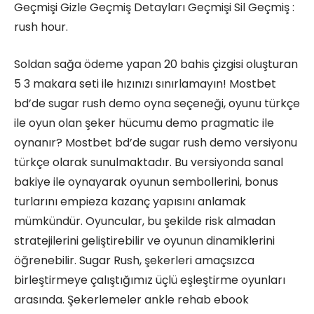
Geçmişi Gizle Geçmiş Detayları Geçmişi Sil Geçmiş :
rush hour.
Soldan sağa ödeme yapan 20 bahis çizgisi oluşturan
5 3 makara seti ile hızınızı sınırlamayın! Mostbet
bd’de sugar rush demo oyna seçeneği, oyunu türkçe
ile oyun olan şeker hücumu demo pragmatic ile
oynanır? Mostbet bd’de sugar rush demo versiyonu
türkçe olarak sunulmaktadır. Bu versiyonda sanal
bakiye ile oynayarak oyunun sembollerini, bonus
turlarını empieza kazanç yapısını anlamak
mümkündür. Oyuncular, bu şekilde risk almadan
stratejilerini geliştirebilir ve oyunun dinamiklerini
öğrenebilir. Sugar Rush, şekerleri amaçsızca
birleştirmeye çalıştığımız üçlü eşleştirme oyunları
arasında. Şekerlemeler ankle rehab ebook