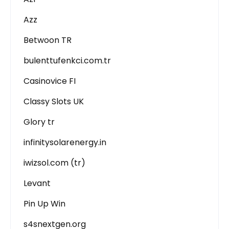
Azz
Betwoon TR
bulenttufenkci.com.tr
Casinovice FI
Classy Slots UK
Glory tr
infinitysolarenergy.in
iwizsol.com (tr)
Levant
Pin Up Win
s4snextgen.org