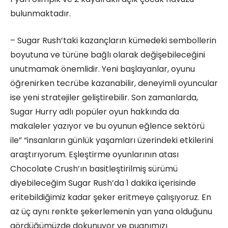
bulunmaktadır.
– Sugar Rush’taki kazançların kümedeki sembollerin
boyutuna ve türüne bağlı olarak değişebileceğini
unutmamak önemlidir. Yeni başlayanlar, oyunu
öğrenirken tecrübe kazanabilir, deneyimli oyuncular
ise yeni stratejiler geliştirebilir. Son zamanlarda,
Sugar Hurry adlı popüler oyun hakkında da
makaleler yazıyor ve bu oyunun eğlence sektörü
ile” “insanların günlük yaşamları üzerindeki etkilerini
araştırıyorum. Eşleştirme oyunlarının atası
Chocolate Crush’ın basitleştirilmiş sürümü
diyebileceğim Sugar Rush’da 1 dakika içerisinde
eritebildiğimiz kadar şeker eritmeye çalışıyoruz. En
az üç aynı renkte şekerlemenin yan yana olduğunu
gördüğümüzde dokunuyor ve puanımızı