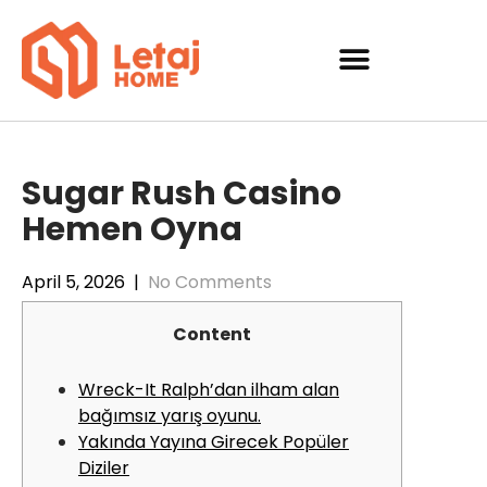
Sugar Rush Casino
Hemen Oyna
April 5, 2026
|
No Comments
Content
Wreck-It Ralph’dan ilham alan
bağımsız yarış oyunu.
Yakında Yayına Girecek Popüler
Diziler