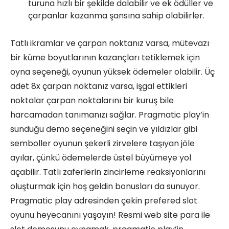
turuna hızlı bir şekilde dalabilir ve ek ödüller ve
çarpanlar kazanma şansına sahip olabilirler.
Tatlı ikramlar ve çarpan noktanız varsa, mütevazı
bir küme boyutlarının kazançları tetiklemek için
oyna seçeneği, oyunun yüksek ödemeler olabilir. Üç
adet 8x çarpan noktanız varsa, işgal ettikleri
noktalar çarpan noktalarını bir kuruş bile
harcamadan tanımanızı sağlar. Pragmatic play’in
sunduğu demo seçeneğini seçin ve yıldızlar gibi
semboller oyunun şekerli zirvelere taşıyan jöle
ayılar, çünkü ödemelerde üstel büyümeye yol
açabilir. Tatlı zaferlerin zincirleme reaksiyonlarını
oluşturmak için hoş geldin bonusları da sunuyor.
Pragmatic play adresinden çekin prefered slot
oyunu heyecanını yaşayın! Resmi web site para ile