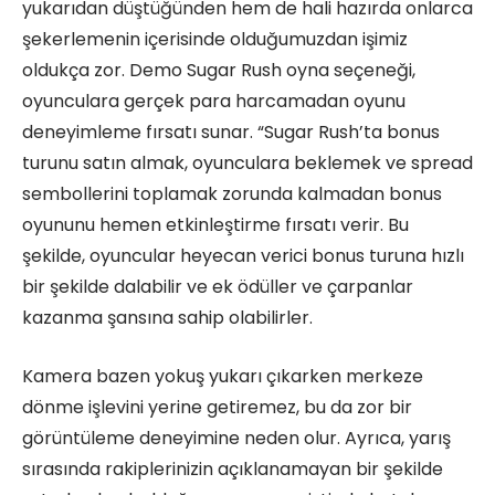
yukarıdan düştüğünden hem de hali hazırda onlarca
şekerlemenin içerisinde olduğumuzdan işimiz
oldukça zor. Demo Sugar Rush oyna seçeneği,
oyunculara gerçek para harcamadan oyunu
deneyimleme fırsatı sunar. “Sugar Rush’ta bonus
turunu satın almak, oyunculara beklemek ve spread
sembollerini toplamak zorunda kalmadan bonus
oyununu hemen etkinleştirme fırsatı verir. Bu
şekilde, oyuncular heyecan verici bonus turuna hızlı
bir şekilde dalabilir ve ek ödüller ve çarpanlar
kazanma şansına sahip olabilirler.
Kamera bazen yokuş yukarı çıkarken merkeze
dönme işlevini yerine getiremez, bu da zor bir
görüntüleme deneyimine neden olur. Ayrıca, yarış
sırasında rakiplerinizin açıklanamayan bir şekilde