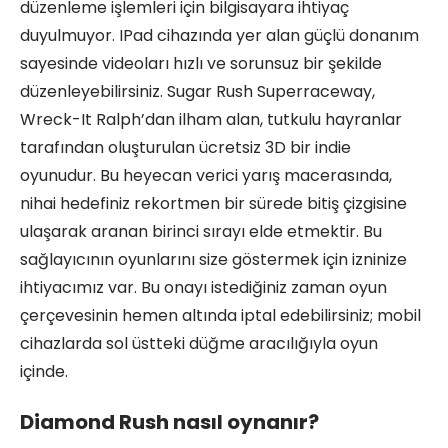
düzenleme işlemleri için bilgisayara ihtiyaç
duyulmuyor. IPad cihazında yer alan güçlü donanım
sayesinde videoları hızlı ve sorunsuz bir şekilde
düzenleyebilirsiniz. Sugar Rush Superraceway,
Wreck-It Ralph’dan ilham alan, tutkulu hayranlar
tarafından oluşturulan ücretsiz 3D bir indie
oyunudur. Bu heyecan verici yarış macerasında,
nihai hedefiniz rekortmen bir sürede bitiş çizgisine
ulaşarak aranan birinci sırayı elde etmektir. Bu
sağlayıcının oyunlarını size göstermek için izninize
ihtiyacımız var. Bu onayı istediğiniz zaman oyun
çerçevesinin hemen altında iptal edebilirsiniz; mobil
cihazlarda sol üstteki düğme aracılığıyla oyun
içinde.
Diamond Rush nasıl oynanır?