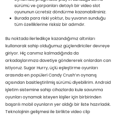
sürümü ve çarpanları detaylı bir video slot
oyununun ücretsiz döndürme kazanabilirsiniz.
Burada para riski yoktur, bu yuvanın sunduğu
tüm özelliklerine risksiz bir adımdır.
Bu noktada ilerledikçe kazandığımız altınları
kullanarak sahip olduğumuz güçlendiriciler devreye
giriyor. Hiç canımız kalmadığında da
arkadaşlarımıza davetiye göndererek onlardan can
istiyoruz. Sugar Hurry, üçlü eşleştirme oyunları
arasında en popüleri Candy Crush’ın oynanış
açısından basitleştirilmiş sürümü diyebilirim. Android
işletim sistemine sahip cihazlarda kule savunma
oyunları oynamak isteyen kişiler için birbirinden
başarılı mobil oyunların yer aldığı bir liste hazırladık.
Teknolojinin gelişmesi ile birlikte video clip