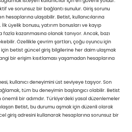
m sağlamak isteyen kullanıcılar için en güvenli yoldur.
if ve sorunsuz bir bağlantı sunulur. Giriş sorunu
hesaplarına ulaşabilir. Betist, kullanıcılarına
İlk üyelik bonusu, yatırım bonusları ve kayıp
aha fazla kazanmasına olanak tanıyor. Ancak, bazı
ebilir. Özellikle çevrim şartları, çoğu oyuncu için
i için betist güncel giriş bilgilerine her daim ulaşmak
herhangi bir erişim kısıtlaması yaşamadan hesaplarına
si, kullanıcı deneyimini üst seviyeye taşıyor. Son
 sağlamak, tüm bu deneyimin başlangıcı olabilir. Betist
ayan önemli bir adımdır. Türkiye’deki yasal düzenlemeler
laşan Betist, bu durumu aşmak için düzenli olarak
ncel giriş adresini kullanarak hesaplarına sorunsuz bir