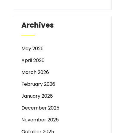
Archives
May 2026
April 2026
March 2026
February 2026
January 2026
December 2025
November 2025
October 2025