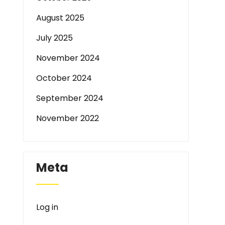
August 2025
July 2025
November 2024
October 2024
September 2024
November 2022
Meta
Log in