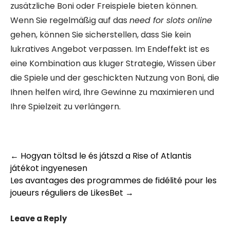
zusätzliche Boni oder Freispiele bieten können.
Wenn Sie regelmäßig auf das
need for slots online
gehen, können Sie sicherstellen, dass Sie kein
lukratives Angebot verpassen. Im Endeffekt ist es
eine Kombination aus kluger Strategie, Wissen über
die Spiele und der geschickten Nutzung von Boni, die
Ihnen helfen wird, Ihre Gewinne zu maximieren und
Ihre Spielzeit zu verlängern.
←
Hogyan töltsd le és játszd a Rise of Atlantis
játékot ingyenesen
Les avantages des programmes de fidélité pour les
joueurs réguliers de LikesBet
→
Leave a Reply