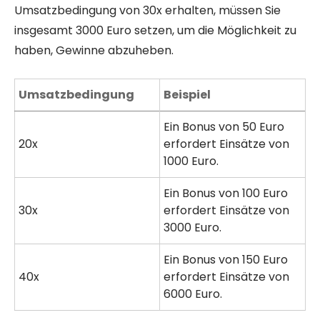
Umsatzbedingung von 30x erhalten, müssen Sie
insgesamt 3000 Euro setzen, um die Möglichkeit zu
haben, Gewinne abzuheben.
Umsatzbedingung
Beispiel
Ein Bonus von 50 Euro
20x
erfordert Einsätze von
1000 Euro.
Ein Bonus von 100 Euro
30x
erfordert Einsätze von
3000 Euro.
Ein Bonus von 150 Euro
40x
erfordert Einsätze von
6000 Euro.