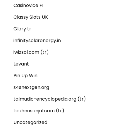
Casinovice FI
Classy Slots UK
Glory tr
infinitysolarenergy.in
iwizsol.com (tr)
Levant
Pin Up Win
s4snextgen.org
talmudic-encyclopedia.org (tr)
technosanjal.com (tr)
Uncategorized