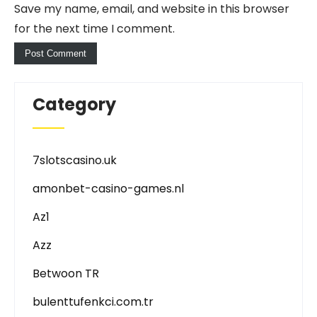
Save my name, email, and website in this browser
for the next time I comment.
Category
7slotscasino.uk
amonbet-casino-games.nl
Az1
Azz
Betwoon TR
bulenttufenkci.com.tr