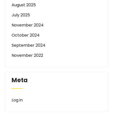
August 2025
July 2025
November 2024
October 2024
September 2024
November 2022
Meta
Log in