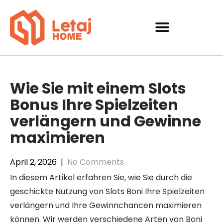
Wie Sie mit einem Slots
Bonus Ihre Spielzeiten
verlängern und Gewinne
maximieren
April 2, 2026
|
No Comments
In diesem Artikel erfahren Sie, wie Sie durch die
geschickte Nutzung von Slots Boni Ihre Spielzeiten
verlängern und Ihre Gewinnchancen maximieren
können. Wir werden verschiedene Arten von Boni