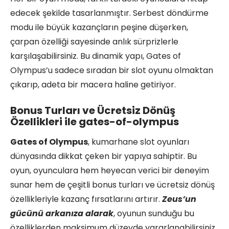
edecek şekilde tasarlanmıştır. Serbest döndürme
modu ile büyük kazançların peşine düşerken,
çarpan özelliği sayesinde anlık sürprizlerle
karşılaşabilirsiniz. Bu dinamik yapı, Gates of
Olympus’u sadece sıradan bir slot oyunu olmaktan
çıkarıp, adeta bir macera haline getiriyor.
Bonus Turları ve Ücretsiz Dönüş
Özellikleri ile gates-of-olympus
Gates of Olympus
, kumarhane slot oyunları
dünyasında dikkat çeken bir yapıya sahiptir. Bu
oyun, oyunculara hem heyecan verici bir deneyim
sunar hem de çeşitli bonus turları ve ücretsiz dönüş
özellikleriyle kazanç fırsatlarını artırır.
Zeus’un
gücünü arkanıza alarak
, oyunun sunduğu bu
özelliklerden maksimum düzeyde yararlanabilirsiniz.