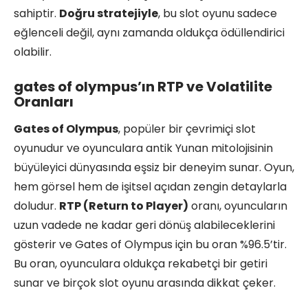
sahiptir.
Doğru stratejiyle
, bu slot oyunu sadece
eğlenceli değil, aynı zamanda oldukça ödüllendirici
olabilir.
gates of olympus’ın RTP ve Volatilite
Oranları
Gates of Olympus
, popüler bir çevrimiçi slot
oyunudur ve oyunculara antik Yunan mitolojisinin
büyüleyici dünyasında eşsiz bir deneyim sunar. Oyun,
hem görsel hem de işitsel açıdan zengin detaylarla
doludur.
RTP (Return to Player)
oranı, oyuncuların
uzun vadede ne kadar geri dönüş alabileceklerini
gösterir ve Gates of Olympus için bu oran %96.5’tir.
Bu oran, oyunculara oldukça rekabetçi bir getiri
sunar ve birçok slot oyunu arasında dikkat çeker.