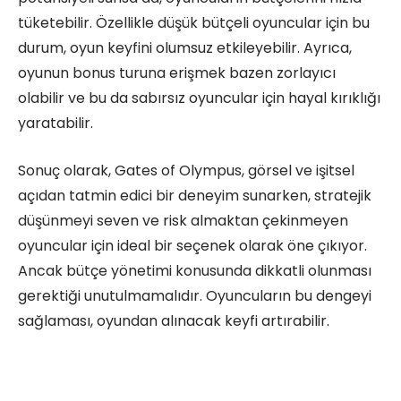
tüketebilir. Özellikle düşük bütçeli oyuncular için bu
durum, oyun keyfini olumsuz etkileyebilir. Ayrıca,
oyunun bonus turuna erişmek bazen zorlayıcı
olabilir ve bu da sabırsız oyuncular için hayal kırıklığı
yaratabilir.
Sonuç olarak, Gates of Olympus, görsel ve işitsel
açıdan tatmin edici bir deneyim sunarken, stratejik
düşünmeyi seven ve risk almaktan çekinmeyen
oyuncular için ideal bir seçenek olarak öne çıkıyor.
Ancak bütçe yönetimi konusunda dikkatli olunması
gerektiği unutulmamalıdır. Oyuncuların bu dengeyi
sağlaması, oyundan alınacak keyfi artırabilir.