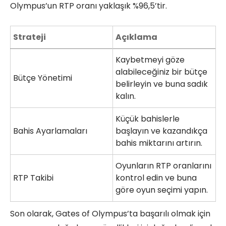
Olympus’un RTP oranı yaklaşık %96,5’tir.
Strateji
Açıklama
Kaybetmeyi göze
alabileceğiniz bir bütçe
Bütçe Yönetimi
belirleyin ve buna sadık
kalın.
Küçük bahislerle
Bahis Ayarlamaları
başlayın ve kazandıkça
bahis miktarını artırın.
Oyunların RTP oranlarını
RTP Takibi
kontrol edin ve buna
göre oyun seçimi yapın.
Son olarak, Gates of Olympus’ta başarılı olmak için