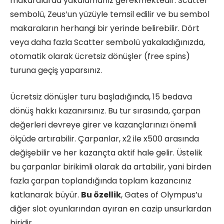
makaralarda yakalamanız gerekmektedir. Scatter
sembolü, Zeus’un yüzüyle temsil edilir ve bu sembol
makaraların herhangi bir yerinde belirebilir. Dört
veya daha fazla Scatter sembolü yakaladığınızda,
otomatik olarak ücretsiz dönüşler (free spins)
turuna geçiş yaparsınız.
Ücretsiz dönüşler turu başladığında, 15 bedava
dönüş hakkı kazanırsınız. Bu tur sırasında, çarpan
değerleri devreye girer ve kazançlarınızı önemli
ölçüde artırabilir. Çarpanlar, x2 ile x500 arasında
değişebilir ve her kazançta aktif hale gelir. Üstelik
bu çarpanlar birikimli olarak da artabilir, yani birden
fazla çarpan toplandığında toplam kazancınız
katlanarak büyür.
Bu özellik
, Gates of Olympus’u
diğer slot oyunlarından ayıran en cazip unsurlardan
biridir.