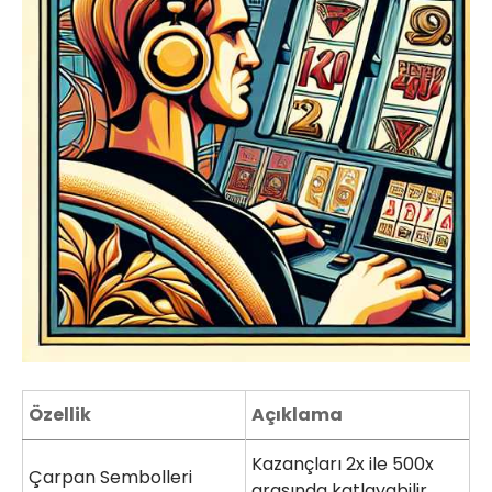
Özellik
Açıklama
Kazançları 2x ile 500x
Çarpan Sembolleri
arasında katlayabilir.