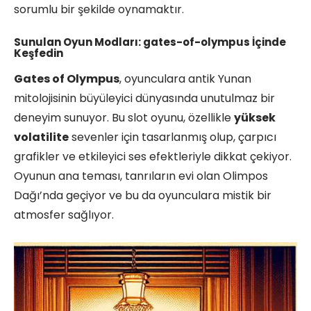
sorumlu bir şekilde oynamaktır.
Sunulan Oyun Modları: gates-of-olympus İçinde
Keşfedin
Gates of Olympus
, oyunculara antik Yunan
mitolojisinin büyüleyici dünyasında unutulmaz bir
deneyim sunuyor. Bu slot oyunu, özellikle
yüksek
volatilite
sevenler için tasarlanmış olup, çarpıcı
grafikler ve etkileyici ses efektleriyle dikkat çekiyor.
Oyunun ana teması, tanrıların evi olan Olimpos
Dağı’nda geçiyor ve bu da oyunculara mistik bir
atmosfer sağlıyor.