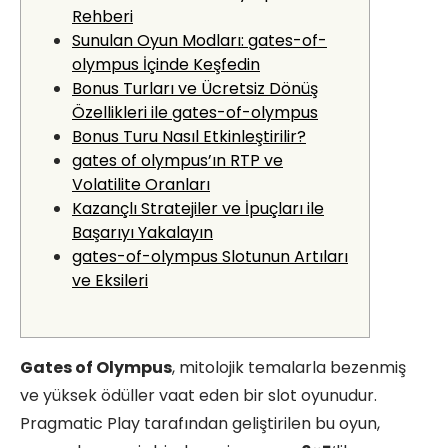
Rehberi
Sunulan Oyun Modları: gates-of-
olympus İçinde Keşfedin
Bonus Turları ve Ücretsiz Dönüş
Özellikleri ile gates-of-olympus
Bonus Turu Nasıl Etkinleştirilir?
gates of olympus’ın RTP ve
Volatilite Oranları
Kazançlı Stratejiler ve İpuçları ile
Başarıyı Yakalayın
gates-of-olympus Slotunun Artıları
ve Eksileri
Gates of Olympus
, mitolojik temalarla bezenmiş
ve yüksek ödüller vaat eden bir slot oyunudur.
Pragmatic Play tarafından geliştirilen bu oyun,