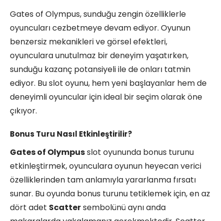
Gates of Olympus, sunduğu zengin özelliklerle
oyuncuları cezbetmeye devam ediyor. Oyunun
benzersiz mekanikleri ve görsel efektleri,
oyunculara unutulmaz bir deneyim yaşatırken,
sunduğu kazanç potansiyeli ile de onları tatmin
ediyor. Bu slot oyunu, hem yeni başlayanlar hem de
deneyimli oyuncular için ideal bir seçim olarak öne
çıkıyor.
Bonus Turu Nasıl Etkinleştirilir?
Gates of Olympus
slot oyununda bonus turunu
etkinleştirmek, oyunculara oyunun heyecan verici
özelliklerinden tam anlamıyla yararlanma fırsatı
sunar. Bu oyunda bonus turunu tetiklemek için, en az
dört adet
Scatter
sembolünü aynı anda